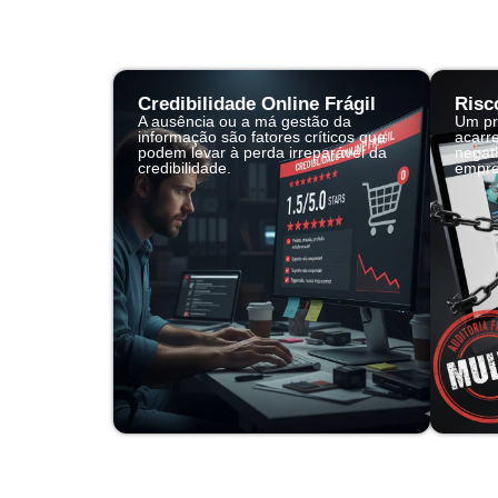
Credibilidade Online Frágil
Risc
A ausência ou a má gestão da
Um pr
informação são fatores críticos que
acarr
podem levar à perda irreparável da
negat
credibilidade.
empre