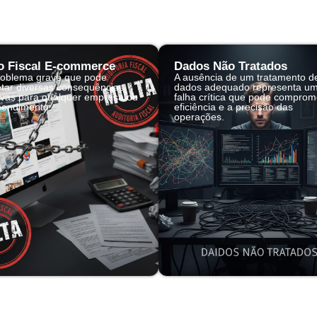
o Fiscal E-commerce
Dados Não Tratados
oblema grave que pode
A ausência de um tratamento d
etar diversas consequências
dados adequado representa u
ivas para qualquer empresa ou
falha crítica que pode comprom
endimento.
eficiência e a precisão das
operações.