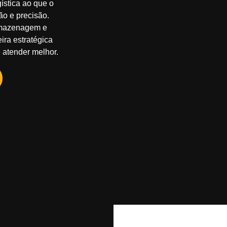
ística ao que o
ão e precisão.
rmazenagem e
eira estratégica
 atender melhor.