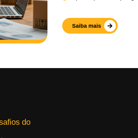
Saiba mais
safios do