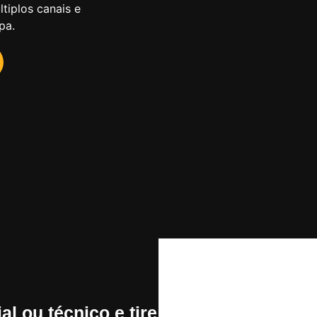
tiplos canais e
pa.
l ou técnico e tire