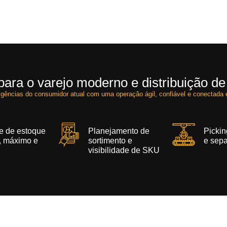
para o varejo moderno e distribuição de
gências do consumidor atual com uma operação ágil, confiável e conectada 
e de estoque
Planejamento de
Picki
, máximo e
sortimento e
e sep
visibilidade de SKU