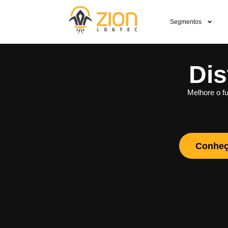
Segmentos
Dis
Melhore o fu
Conheç