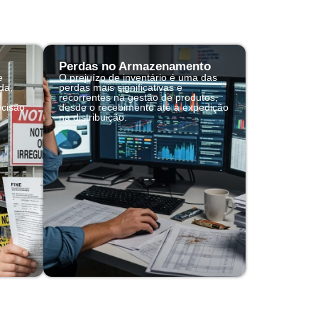
Perdas no Armazenamento
e
O prejuízo de inventário é uma das
da,
perdas mais significativas e
recorrentes na gestão de produtos,
ecisão
desde o recebimento até a expedição
na distribuição.