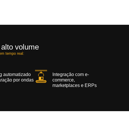
 alto volume
em tempo real:
ng automatizado
Integração com e-
aração por ondas
commerce,
marketplaces e ERPs