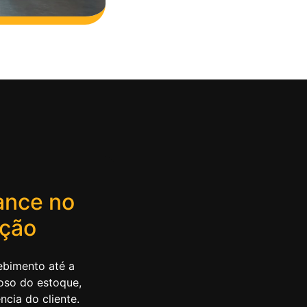
ance no
ição
ebimento até a
oso do estoque,
ncia do cliente.