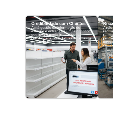
Credibilidade com Clientes
Risc
A má gestão da informação de
A não
estoque e entregas é um fator crítico
regula
que leva à perda irreparável da
(arma
credibilidade com clientes e parceiros
probl
de distribuição.
conse
distri