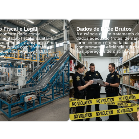
o Fiscal e Legal
Dados de Rede Brutos
 conformidade com a
A ausência de um tratamento d
mentação fiscal e sanitária
dados adequado (rotas, deman
zenamento, transporte) é um
fornecedores) é uma falha que
ema grave com diversas
compromete a eficiência e a pr
quências negativas para a
das operações de distribuição.
buição.