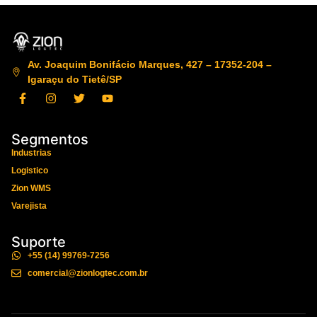
Av. Joaquim Bonifácio Marques, 427 – 17352-204 –
Igaraçu do Tietê/SP
Segmentos
Industrias
Logistico
Zion WMS
Varejista
Suporte
+55 (14) 99769-7256
comercial@zionlogtec.com.br