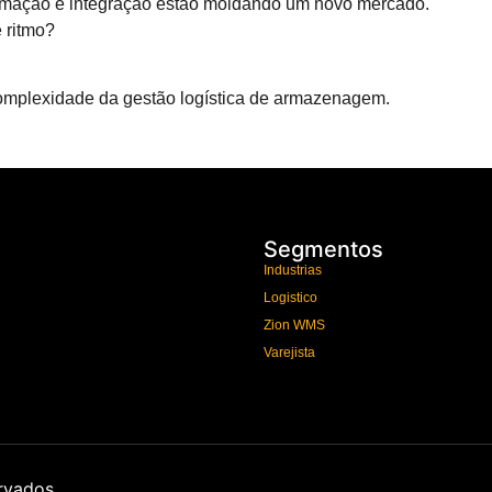
automação e integração estão moldando um novo mercado.
 ritmo?
complexidade da gestão logística de armazenagem.
Segmentos
Industrias
Logistico
Zion WMS
Varejista
ervados