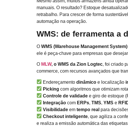
Mesmo assim, muitos armazéns ainda operam 
manuais. O resultado? Estoque desatualizado
retrabalho. Para crescer de forma sustentável
automação na operação.
WMS: de ferramenta a di
O
WMS (Warehouse Management System)
ele é peça-chave para empresas que desejam 
O
MLW
, o WMS da Zion Logtec
, foi criado
commerce, com recursos avançados que tran
Endereçamento
dinâmico
e localização
i
Picking
com algoritmos que otimizam rot
Controle de validade
e giro de estoque 
Integração
com
ERPs
,
TMS
,
YMS
e
RFI
Visibilidade
em
tempo real
para decisõe
Checkout inteligente
, que agiliza a con
e realiza a emissão automática das etiquetas