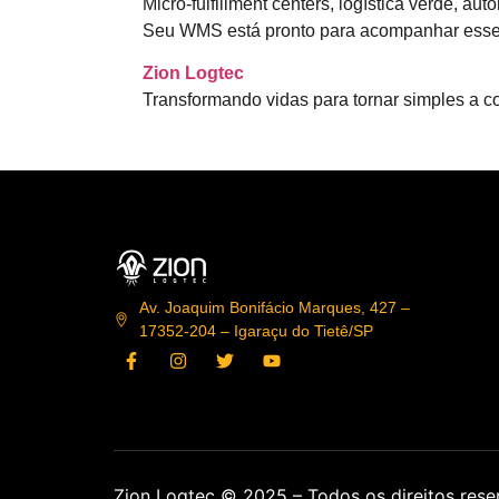
Micro-fulfillment centers, logística verde, 
Seu WMS está pronto para acompanhar esse
Zion Logtec
Transformando vidas para tornar simples a 
Av. Joaquim Bonifácio Marques, 427 –
17352-204 – Igaraçu do Tietê/SP
Zion Logtec © 2025 – Todos os direitos res