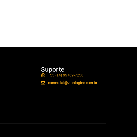
Suporte
+55 (14) 99769-7256
comercial@zionlogtec.com.br