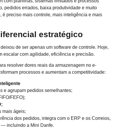
com planilhas, sistemas limitados e processos
, pedidos errados, baixa produtividade e muito
, é preciso mais controle, mais inteligência e mais
ferencial estratégico
deixou de ser apenas um software de controle. Hoje,
escalar com agilidade, eficiência e precisão.
 para resolver dores reais da armazenagem no e-
sformam processos e aumentam a competitividade:
nteligente
as e agrupam pedidos semelhantes;
(FIFO/FEFO);
D;
s mais ágeis;
ferência dos pedidos, integra com o ERP e os Correios,
 — incluindo a Mini Danfe.