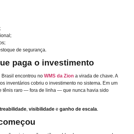
;
ional;
os;
estoque de segurança.
que paga o investimento
 Brasil encontrou no
WMS da Zion
a virada de chave. A
dos inventários cobriu o investimento no sistema. Em um
de tênis raro — fora de linha — que nunca havia sido
treabilidade
,
visibilidade
e
ganho de escala
.
á começou