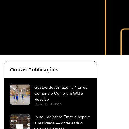
Outras Publicações
Gestão de Armazém: 7 Erros
Comuns e Como um WMS
Resolve
10 de julho de 2026
IA na Logística: Entre o hype e
a realidade — onde está o