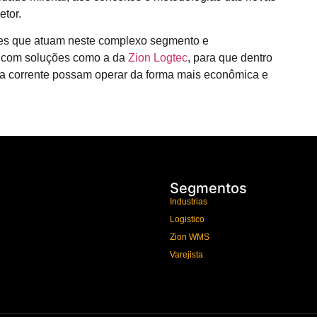
etor.
les que atuam neste complexo segmento e
r com soluções como a da
Zion Logtec
, para que dentro
a corrente possam operar da forma mais econômica e
Segmentos
Industrias
Logistico
Zion WMS
Varejista