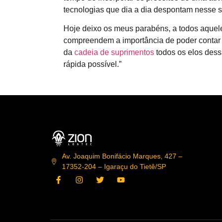
tecnologias que dia a dia despontam nesse s
Hoje deixo os meus parabéns, a todos aque
compreendem a importância de poder conta
da
cadeia de suprimentos
todos os elos dess
rápida possível.”
Av. Joaquim Bonifácio Marques, 427 –
17352-204 – Igaraçu do Tietê/SP