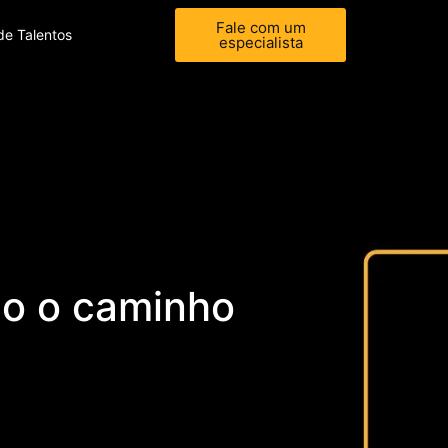
Fale com um
de Talentos
especialista
do o caminho