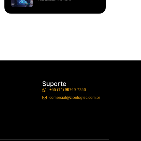
2 de fevereiro de 2026
Suporte
+55 (14) 99769-7256
comercial@zionlogtec.com.br