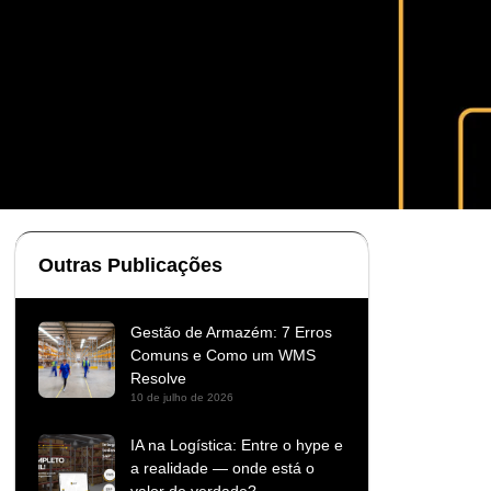
Outras Publicações
Gestão de Armazém: 7 Erros
Comuns e Como um WMS
Resolve
10 de julho de 2026
IA na Logística: Entre o hype e
a realidade — onde está o