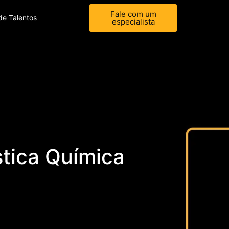
Fale com um
de Talentos
especialista
stica Química