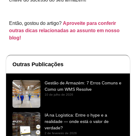
Então, gostou do artigo?
Aproveite para conferir
outras dicas relacionadas ao assunto em nosso
blog!
Outras Publicações
Gestão de Armazém: 7 Erros Comuns e
Como um WMS Resolve
10 de julho de 2026
IA na Logística: Entre o hype e a
realidade — onde está o valor de
verdade?
2 de fevereiro de 2026