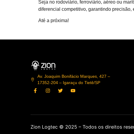
Seja no rodoviário, ferroviário, aéreo ou ma
diferencial competitivo, garantindo precisão,
Até a próxima!
Av. Joaquim Bonifácio Marques, 427 –
17352-204 – Igaraçu do Tietê/SP
Zion Logtec © 2025 – Todos os direitos res