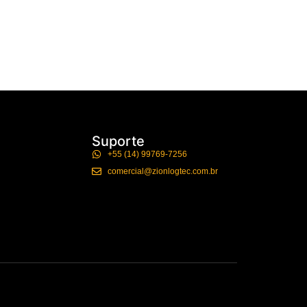
Suporte
+55 (14) 99769-7256
comercial@zionlogtec.com.br