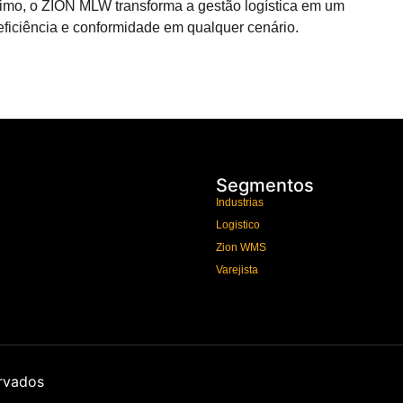
rítimo, o ZION MLW transforma a gestão logística em um
 eficiência e conformidade em qualquer cenário.
Segmentos
Industrias
Logistico
Zion WMS
Varejista
ervados