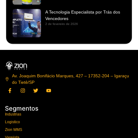
A Tecnologia Especialista por Trás dos
Vencedores
2 de fevereiro de 2026
Av. Joaquim Bonifácio Marques, 427 – 17352-204 – Igaraçu
do Tietê/SP
Segmentos
Industrias
Logistico
Zion WMS
Varejista