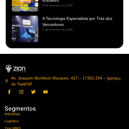
brasileiro
2 de fevereiro de 2026
A Tecnologia Especialista por Trás dos
Vencedores
2 de fevereiro de 2026
Av. Joaquim Bonifácio Marques, 427 – 17352-204 – Igaraçu
do Tietê/SP
Segmentos
Industrias
Logistico
Zion WMS