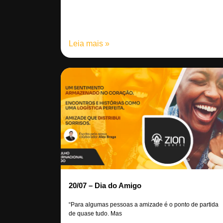
Leia mais »
20/07 – Dia do Amigo
“Para algumas pessoas a amizade é o ponto de partida
de quase tudo. Mas